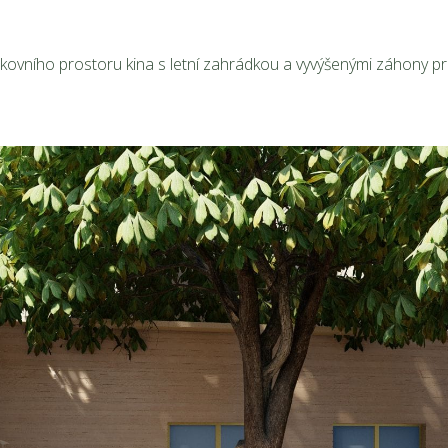
ovního prostoru kina s letní zahrádkou a vyvýšenými záhony pr