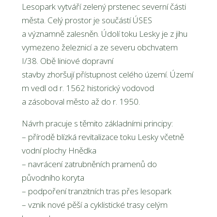
Lesopark vytváří zelený prstenec severní
části
města. Celý prostor je součástí ÚSES
a významně zalesněn. Údolí toku Lesky
je z jihu
vymezeno železnicí a ze severu obchvatem
I/38. Obě liniové dopravní
stavby zhoršují přístupnost celého území. Území
m vedl od r. 1562 historický vodovod
a zásoboval město až do r. 1950.
Návrh pracuje s těmito základními principy:
– přírodě blízká revitalizace toku Lesky včetně
vodní plochy Hnědka
– navrácení zatrubněních pramenů do
původního koryta
– podpoření tranzitních tras přes lesopark
– vznik nové pěší a cyklistické trasy celým