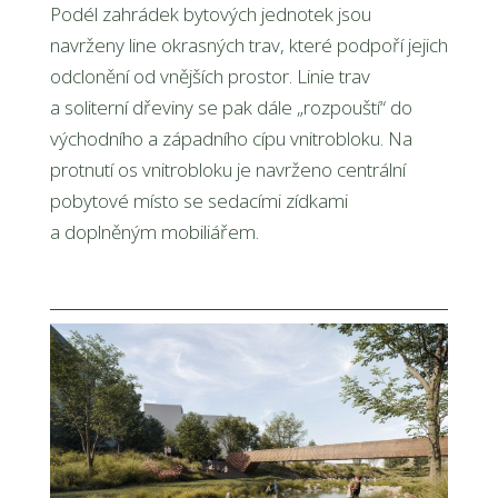
Podél zahrádek bytových jednotek jsou
navrženy line okrasných trav, které podpoří jejich
odclonění od vnějších prostor. Linie trav
a soliterní dřeviny se pak dále „rozpouští“ do
východního a západního cípu vnitrobloku. Na
protnutí os vnitrobloku je navrženo centrální
pobytové místo se sedacími zídkami
a doplněným mobiliářem.