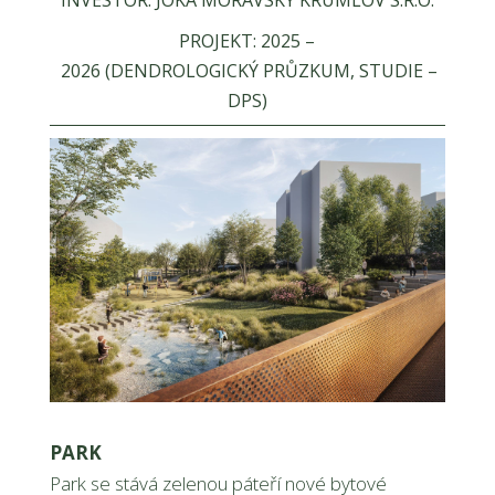
INVESTOR:
JOKA MORAVSKÝ KRUMLOV S.R.O.
PROJEKT:
2025 –
2026
(DENDROLOGICKÝ PRŮZKUM, STUDIE –
DPS)
PARK
Park se stává zelenou páteří nové bytové