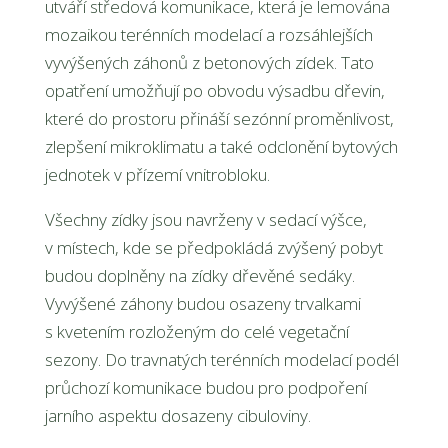
utváří středová komunikace, která je lemována
mozaikou terénních modelací a rozsáhlejších
vyvýšených záhonů z betonových zídek. Tato
opatření umožňují po obvodu výsadbu dřevin,
které do prostoru přináší sezónní proměnlivost,
zlepšení mikroklimatu a také odclonění bytových
jednotek v přízemí vnitrobloku.
Všechny zídky jsou navrženy v sedací výšce,
v místech, kde se předpokládá zvýšený pobyt
budou doplněny na zídky dřevěné sedáky.
Vyvýšené záhony budou osazeny trvalkami
s kvetením rozloženým do celé vegetační
sezony. Do travnatých terénních modelací podél
průchozí komunikace budou pro podpoření
jarního aspektu dosazeny cibuloviny.