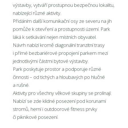
výstavby, vytváří prostupnou bezpečnou lokalitu,
nabízející různé aktivity.
Přidáním další komunikační osy ze severu na jih
pomůže k otevření a prostupnosti území. Park
láká k setkávání nejen místních obyvatel.
Návrh nabízí kromě diagonální tranzitní trasy
i přímé bezbariérové propojení parkem mezi
jednotlivými částmi bytové výstavby.
Park poskytuje prostor a podporuje různé
činnosti – od tichých a hloubavých po hlučné
a rušné.
Aktivity pro všechny věkové skupiny se prolínají.
Nabízí se zde klidné posezení pod korunami
stromů, herní i outdoorové fitness prvky
či piknikové posezení.