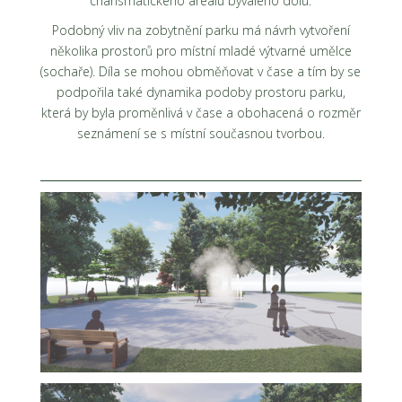
charismatického areálu bývalého dolu.
Podobný vliv na zobytnění parku má návrh vytvoření
několika prostorů pro místní mladé výtvarné umělce
(sochaře). Díla se mohou obměňovat v čase a tím by se
podpořila také dynamika podoby prostoru parku,
která by byla proměnlivá v čase a obohacená o rozměr
seznámení se s místní současnou tvorbou.