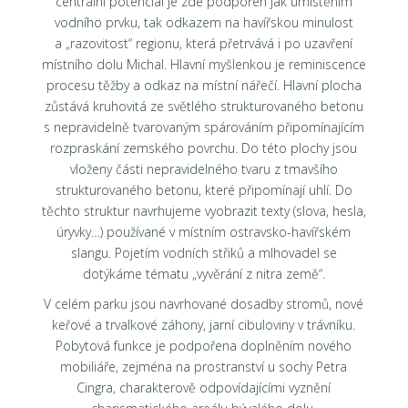
centrální potenciál je zde podpořen jak umístěním
vodního prvku, tak odkazem na havířskou minulost
a „razovitost“ regionu, která přetrvává i po uzavření
místního dolu Michal. Hlavní myšlenkou je reminiscence
procesu těžby a odkaz na místní nářečí. Hlavní plocha
zůstává kruhovitá ze světlého strukturovaného betonu
s nepravidelně tvarovaným spárováním připomínajícím
rozpraskání zemského povrchu. Do této plochy jsou
vloženy části nepravidelného tvaru z tmavšího
strukturovaného betonu, které připomínají uhlí. Do
těchto struktur navrhujeme vyobrazit texty (slova, hesla,
úryvky…) používané v místním ostravsko-havířském
slangu. Pojetím vodních střiků a mlhovadel se
dotýkáme tématu „vyvěrání z nitra země“.
V celém parku jsou navrhované dosadby stromů, nové
keřové a trvalkové záhony, jarní cibuloviny v trávníku.
Pobytová funkce je podpořena doplněním nového
mobiliáře, zejména na prostranství u sochy Petra
Cingra, charakterově odpovídajícími vyznění