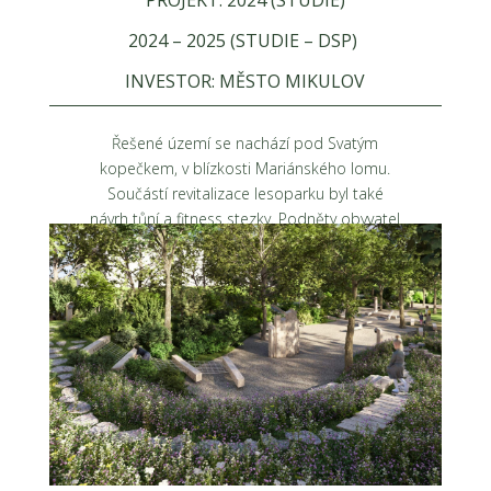
PROJEKT: 2024 (STUDIE)
2024 – 2025 (STUDIE – DSP)
INVESTOR: MĚSTO MIKULOV
Řešené území se nachází pod Svatým
kopečkem, v blízkosti Mariánského lomu.
Součástí revitalizace lesoparku byl také
návrh tůní a fitness stezky. Podněty obyvatel
pro nový lesopark Mikulova byly
shromážděny během komunitního setkání.