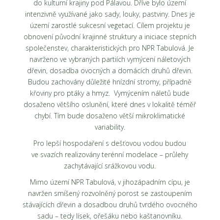
do kulturní krajiny pod Pálavou. Dříve bylo území
intenzivně využívané jako sady, louky, pastviny. Dnes je
území zarostlé sukcesní vegetací. Cílem projektu je
obnovení původní krajinné struktury a iniciace stepních
společenstev, charakteristických pro NPR Tabulová. Je
navrženo ve vybraných partiích vymýcení náletových
dřevin, dosadba ovocných a domácích druhů dřevin.
Budou zachovány důležité hnízdní stromy, případně
křoviny pro ptáky a hmyz.
Vymýcením náletů bude
dosaženo většího oslunění, které dnes v lokalitě téměř
chybí. Tím bude dosaženo větší mikroklimatické
variability.
Pro lepší hospodaření s dešťovou vodou budou
ve svazích realizovány terénní modelace – průlehy
zachytávající srážkovou vodu.
Mimo území NPR Tabulová, v jihozápadním cípu, je
navržen smíšený rozvolněný porost se zastoupením
stávajících dřevin a dosadbou druhů tvrdého ovocného
sadu – tedy lísek, ořešáku nebo kaštanovníku.