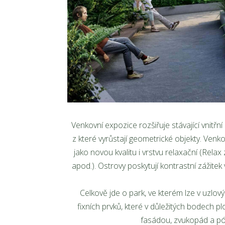
Venkovní expozice rozšiřuje stávající vnitř
z které vyrůstají geometrické objekty. Ven
jako novou kvalitu i vrstvu relaxační (Rela
apod.). Ostrovy poskytují kontrastní zážitek
Celkově jde o park, ve kterém lze v uzlov
fixních prvků, které v důležitých bodech pl
fasádou, zvukopád a pó