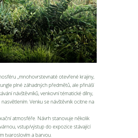
atmosféru „mnohovrstevnaté otevřené krajiny,
žungle plné záhadných předmětů, ale přináší
ávání návštěvníků, venkovní tématické dílny,
ým nasvětlením. Venku se návštěvník ocitne na
laxační atmosféře. Návrh stanovuje několik
kavárnou, vstup/výstup do expozice stávající
m tvaroslovím a barvou.