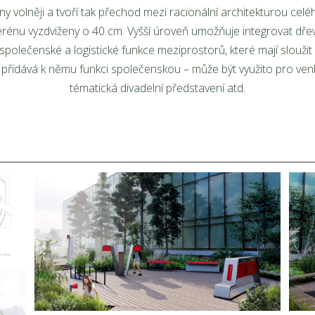
ny volněji a tvoří tak přechod mezi racionální architekturou cel
erénu vyzdviženy o 40 cm. Vyšší úroveň umožňuje integrovat dře
společenské a logistické funkce meziprostorů, které mají sloužit
a přidává k němu funkci společenskou – může být využito pro ven
tématická divadelní představení atd.