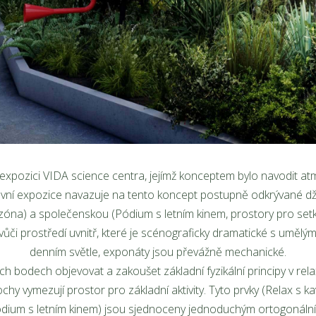
ní expozici VIDA science centra, jejímž konceptem bylo navodit 
kovní expozice navazuje na tento koncept postupně odkrývané d
x zóna) a společenskou (Pódium s letním kinem, prostory pro setk
 vůči prostředí uvnitř, které je scénograficky dramatické s uměl
denním světle, exponáty jsou převážně mechanické.
ých bodech objevovat a zakoušet základní fyzikální principy v re
ochy vymezují prostor pro základní aktivity. Tyto prvky (Relax s 
dium s letním kinem) jsou sjednoceny jednoduchým ortogonální