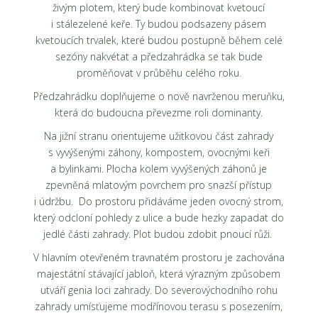
živým plotem, který bude kombinovat kvetoucí
i stálezelené keře. Ty budou podsazeny pásem
kvetoucích trvalek, které budou postupně během celé
sezóny nakvétat a předzahrádka se tak bude
proměňovat v průběhu celého roku.
Předzahrádku doplňujeme o nově navrženou meruňku,
která do budoucna převezme roli dominanty.
Na jižní stranu orientujeme užitkovou část zahrady
s vyvýšenými záhony, kompostem, ovocnými keři
a bylinkami. Plocha kolem vyvýšených záhonů je
zpevněná mlatovým povrchem pro snazší přístup
i údržbu. Do prostoru přidáváme jeden ovocný strom,
který odcloní pohledy z ulice a bude hezky zapadat do
jedlé části zahrady. Plot budou zdobit pnoucí růži.
V hlavním otevřeném travnatém prostoru je zachována
majestátní stávající jabloň, která výrazným způsobem
utváří genia loci zahrady. Do severovýchodního rohu
zahrady umísťujeme modřínovou terasu s posezením,